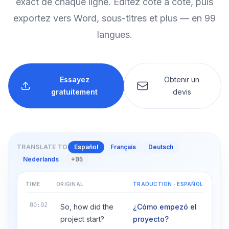
exact de chaque ligne. Éditez côte à côte, puis
exportez vers Word, sous-titres et plus — en 99
langues.
Essayez
Obtenir un
gratuitement
devis
TRANSLATE TO
Español
Français
Deutsch
Nederlands
+95
TIME
ORIGINAL
TRADUCTION
·
ESPAÑOL
00:02
So, how did the
¿Cómo empezó el
project start?
proyecto?