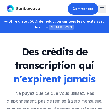
Commencer
☀️
Offre d'été : 50% de réduction sur tous les crédits avec
le code
SUMMER26
Des crédits de
transcription qui
n'expirent jamais
Ne payez que ce que vous utilisez. Pas
d'abonnement, pas de remise à zéro mensuelle,
aucune minute perdue. Achetez des crédits une